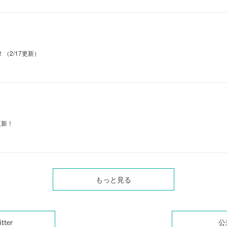
（2/17更新）
更新！
もっと見る
tter
公